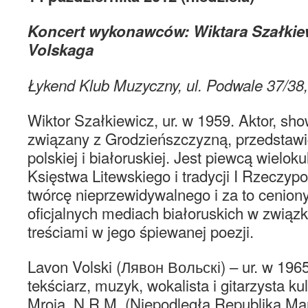
Koncert wykonawców: Wiktara Szałkiew
Volskaga
Łykend Klub Muzyczny, ul. Podwale 37/38
Wiktor Szałkiewicz, ur. w 1959. Aktor, sh
związany z Grodzieńszczyzną, przedstawic
polskiej i białoruskiej. Jest piewcą wielok
Księstwa Litewskiego i tradycji I Rzeczyp
twórcę nieprzewidywalnego i za to ceniony
oficjalnych mediach białoruskich w zwią
treściami w jego śpiewanej poezji.
Lavon Volski (Лявон Вольскі) – ur. w 1965 r.
tekściarz, muzyk, wokalista i gitarzysta 
Mroja, N.R.M. (Niepodległa Republika Ma