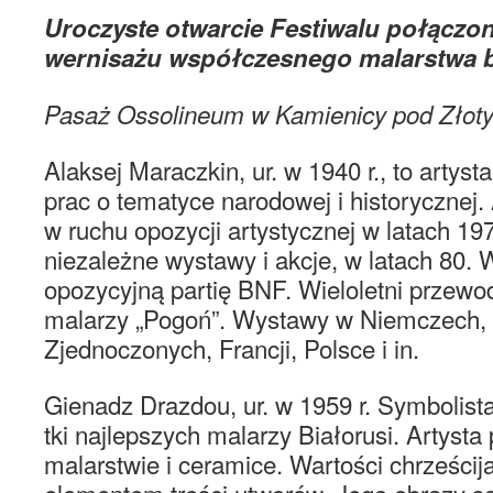
Uroczyste otwarcie Festiwalu połączo
wernisażu współczesnego malarstwa b
Pasaż Ossolineum w Kamienicy pod Zło
Alaksej Maraczkin, ur. w 1940 r., to artysta
prac o tematyce narodowej i historycznej.
w ruchu opozycji artystycznej w latach 1
niezależne wystawy i akcje, w latach 80.
opozycyjną partię BNF. Wieloletni przewo
malarzy „Pogoń”. Wystawy w Niemczech,
Zjednoczonych, Francji, Polsce i in.
Gienadz Drazdou, ur. w 1959 r. Symbolista
tki najlepszych malarzy Białorusi. Artysta
malarstwie i ceramice. Wartości chrześci