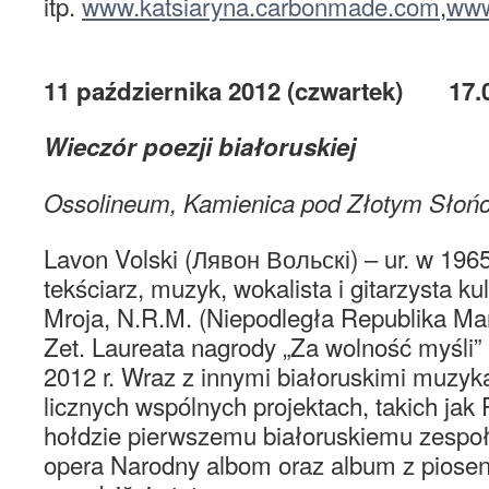
itp.
www.katsiaryna.carbonmade.com
,
www
11 października 2012 (czwartek) 17.
Wieczór poezji białoruskiej
Ossolineum, Kamienica pod Złotym Słoń
Lavon Volski (Лявон Вольскі) – ur. w 1965 r.
tekściarz, muzyk, wokalista i gitarzysta 
Mroja, N.R.M. (Niepodległa Republika Ma
Zet. Laureata nagrody „Za wolność myśli”
2012 r. Wraz z innymi białoruskimi muzyk
licznych wspólnych projektach, takich jak
hołdzie pierwszemu białoruskiemu zespo
opera Narodny albom oraz album z piosen