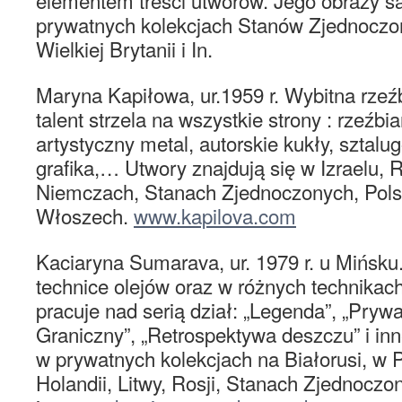
elementem treści utworów. Jego obrazy są
prywatnych kolekcjach Stanów Zjednoczon
Wielkiej Brytanii i In.
Maryna Kapiłowa, ur.1959 r. Wybitna rzeźb
talent strzela na wszystkie strony : rzeźbi
artystyczny metal, autorskie kukły, sztal
grafika,… Utwory znajdują się w Izraelu, Ro
Niemczach, Stanach Zjednoczonych, Pols
Włoszech.
www.kapilova.com
Kaciaryna Sumarava, ur. 1979 r. u Mińsku.
technice olejów oraz w różnych technikach
pracuje nad serią dział: „Legenda”, „Prywa
Graniczny”, „Retrospektywa deszczu” i inne
w prywatnych kolekcjach na Białorusi, w 
Holandii, Litwy, Rosji, Stanach Zjednoczo