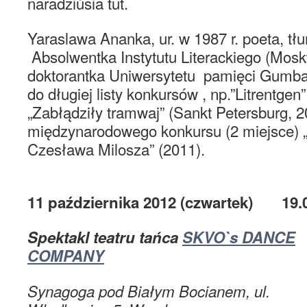
naradziŭsia tut.
Yaraslawa Ananka, ur. w 1987 r. poeta, tłum
Absolwentka Instytutu Literackiego (Mosk
doktorantka Uniwersytetu pamięci Gumbal
do długiej listy konkursów , np.”Litrentgen
„Zabłądziły tramwaj” (Sankt Petersburg, 
międzynarodowego konkursu (2 miejsce) „
Czesława Milosza” (2011).
11 października 2012 (czwartek) 19.
Spektakl teatru tańca
SKVO`s DANCE
COMPANY
Synagoga pod Białym Bocianem, ul.