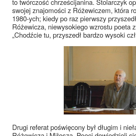
to twórczość chrześcijanina. Stolarczyk o
swojej znajomości z Różewiczem, która ro
1980-ych; kiedy po raz pierwszy przyszedł
Różewicza, niewysokiego wzrostu poeta 
„Chodźcie tu, przyszedł bardzo wysoki czł
Drugi referat poświęcony był długim i ni
Różewicza i Miłosza. Poeci dowiedzieli si