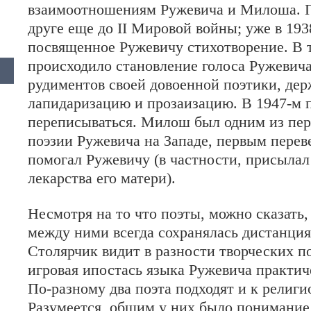
взаимоотношениям Ружевича и Милоша. П
друге еще до II Мировой войны; уже в 1
посвященное Ружевичу стихотворение. В т
происходило становление голоса Ружевич
рудиментов своей довоенной поэтики, дер
лапидаризацию и прозаизацию. В 1947-м 
переписываться. Милош был одним из пер
поэзии Ружевича на Западе, первым переве
помогал Ружевичу (в частности, присылал
лекарства его матери).
Несмотря на то что поэты, можно сказать,
между ними всегда сохранялась дистанция
Столярчик видит в разности творческих по
игровая ипостась языка Ружевича практи
По-разному два поэта подходят и к религи
Разумеется, общим у них было понимание,