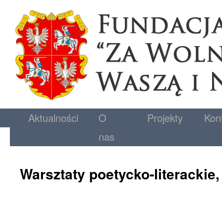
Aktualności
O
Projekty
Kon
nas
Warsztaty poetycko-literackie,