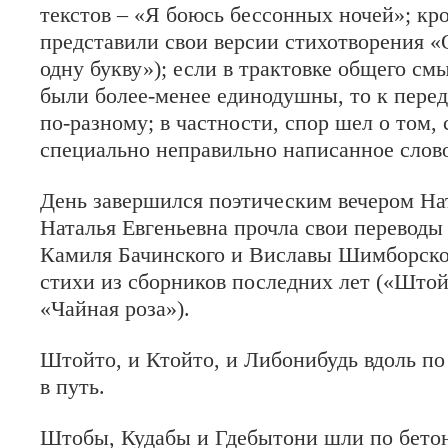
текстов – «Я боюсь бессонных ночей»; кро
представили свои версии стихотворения «
одну букву»); если в трактовке общего см
были более-менее единодушны, то к пере
по-разному; в частности, спор шел о том,
специально неправильно написанное слово
День завершился поэтическим вечером На
Наталья Евгеньевна прочла свои перево
Камиля Бачинского и Виславы Шимборско
стихи из сборников последних лет («Штой
«Чайная роза»).
Штойто, и Ктойто, и Либонибудь
вдоль по
в путь.
Штобы, Кудабы и Гдебытони
шли по бетон