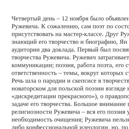
Четвертый день
–
12 ноября было объявле
Ружевича. К сожалению, сам поэт по сост
присутствовать на мастер-классе. Друг Ру
знающий его творчество и биографию, Ян
аудитории два доклада. Первый был посв
творчества Ружевича. Ружевич затрагивае
коммуникации; поэзия, работа поэта, его с
ответственность – темы, вокруг которых с
Речь шла о пародии и скепсисе в творчест
новаторском для польской поэзии взгляде н
«дискредитации прекрасного»), о правдо
задаче его творчества. Большое внимание
религиозности Ружевича – вся его поэзия 
необходимость очищения; Ружевича нельзя
либо конфессиональной идеологии, но, по