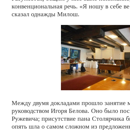
конвенциональная речь. «Я ношу в себе ве
сказал однажды Милош.
Между двумя докладами прошло занятие м
руководством Игоря Белова. Оно было по
Ружевича; присутствие пана Столярчика б
опять шла о самом сложном из предложен