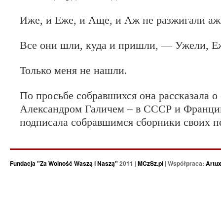
Иже, и Еже, и Аще, и Аж
не разжигали аж
Все они шли, куда и пришли, —
Ужели, Е
Только меня не нашли.
По просьбе собравшихся она рассказала о
Александром Галичем – в СССР и Франции
подписала собравшимся сборники своих п
Fundacja "Za Wolność Waszą i Naszą"
2011 |
MCzSz.pl
| Współpraca:
Artu