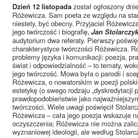
został ogłoszony dn
Dzień 12 listopada
Różewicza. Sam poeta ze względu na stan
niestety, być obecny. Przyjaciel Różewicz
jego twórczość i biografię,
Jan Stolarczy
audytorium dwa referaty. Pierwszy poświę
charakterystyce twórczości Różewicza. R
problemy języka i komunikacji: poezja, pra
świat i odpowiedzialność – to tematy, wok
jego twórczość. Mowa była o parodii i sc
Różewicza, o nowatorskim w poezji polski
estetykę (o swego rodzaju „dyskredytacji p
prawdopodobieństwie jako najważniejszy
twórczości. Wiele uwagi poświęcił Stolarcz
Różewicza – cała jego poezja wskazuje n
oczyszczenia; Różewicza nie można zalicz
wyznaniowej ideologii, ale według Stolarc