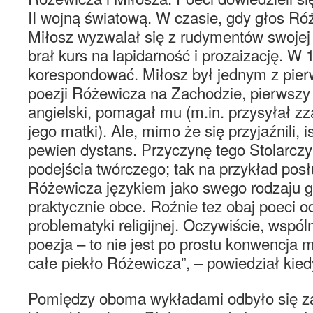
II wojną światową. W czasie, gdy głos Ró
Miłosz wyzwalał się z rudymentów swojej 
brał kurs na lapidarność i prozaizację. W 1
korespondować. Miłosz był jednym z pie
poezji Różewicza na Zachodzie, pierwszy
angielski, pomagał mu (m.in. przysyłał zz
jego matki). Ale, mimo że się przyjaźnili, 
pewien dystans. Przyczynę tego Stolarczy
podejścia twórczego; tak na przykład posł
Różewicza językiem jako swego rodzaju g
praktycznie obce. Roźnie tez obaj poeci od
problematyki religijnej. Oczywiście, wspól
poezja – to nie jest po prostu konwencja
całe piekło Różewicza”, – powiedział kied
Pomiędzy oboma wykładami odbyło się za