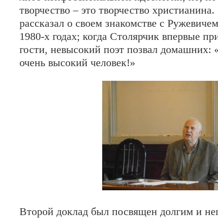
творчество – это творчество христианина.
рассказал о своем знакомстве с Ружевичем
1980-х годах; когда Столярчик впервые пр
гости, невысокий поэт позвал домашних:
очень высокий человек!»
Второй доклад был посвящен долгим и н