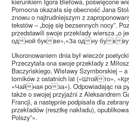
kierunkiem Igora Biełowa, poświęcone w
Pomocna okazała się obecność Jana Stol
znowu o najtrudniejszym z zaproponowan
tekstów – „boję się bezsennych nocy”. Po
przedstawili swoje przekłady wiersza „o je
одной букве»,«За одну букву»
Ukoronowaniem dnia był wieczór poetycki 
Przeczytała ona swoje przekłady z Miłosz
Baczyńskiego, Wisławy Szymborskiej – a 
tomików z ostatnich lat («Штойто», «
«Чайная роза»). Odpowiadając na pyt
także o swojej przyjaźni z Aleksandrem 
Francji, a następnie podpisała dla zebran
przekładów (resztkę nakładu), opublikowa
Polszy”».