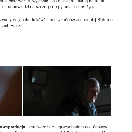
nia historyczne, wyjaśnić, jak dzisiaj reflektują na temat
 ich odpowiedzi na szczególne pytania o sens życia.
k zwanych „Zachodników” – mieszkańców zachodniej Białorusi,
sach Polski.
rt-repatriacja”
jest twórcza emigracja białoruska. Główny