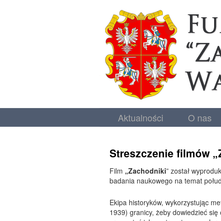
Aktualności
O nas
Streszczenie filmów „Z
Film
„Zachodniki
” został wyproduk
badania naukowego na temat połudn
Ekipa historyków, wykorzystując met
1939) granicy, żeby dowiedzieć się