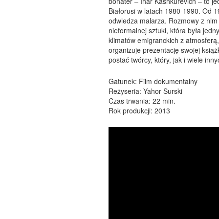
bohater – Ihar Kashkurevich – to je
Białorusi w latach 1980-1990. Od 19
odwiedza malarza. Rozmowy z nim 
nieformalnej sztuki, która była jed
klimatów emigranckich z atmosferą, 
organizuje prezentację swojej książ
postać twórcy, który, jak i wiele in
Gatunek: Film dokumentalny
Reżyseria: Yahor Surski
Czas trwania: 22 min.
Rok produkcji: 2013