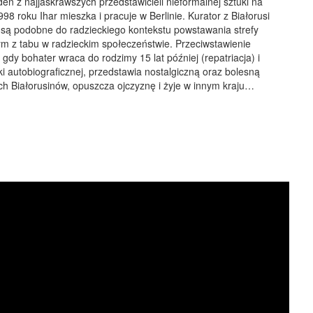
den z najjaskrawszych przedstawicieli nieformalnej sztuki na
98 roku Ihar mieszka i pracuje w Berlinie. Kurator z Białorusi
są podobne do radzieckiego kontekstu powstawania strefy
nym z tabu w radzieckim społeczeństwie. Przeciwstawienie
gdy bohater wraca do rodzimy 15 lat później (repatriacja) i
ki autobiograficznej, przedstawia nostalgiczną oraz bolesną
nych Białorusinów, opuszcza ojczyznę i żyje w innym kraju…