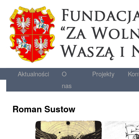
Aktualności
O
Projekty
Kon
nas
Roman Sustow