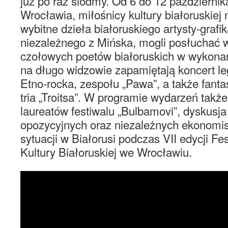
już po raz siódmy. Od 6 do 12 październik
Wrocławia, miłośnicy kultury białoruskiej
wybitne dzieła białoruskiego artysty-grafik
niezależnego z Mińska, mogli posłuchać
czołowych poetów białoruskich w wykona
na długo widzowie zapamiętają koncert le
Etno-rocka, zespołu „Pawa”, a także fant
tria „Troitsa”. W programie wydarzeń także
laureatów festiwalu „Bulbamovi”, dyskusj
opozycyjnych oraz niezależnych ekonomi
sytuacji w Białorusi podczas VII edycji Fe
Kultury Białoruskiej we Wrocławiu.