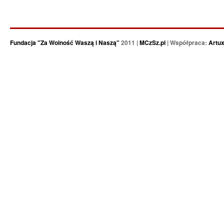
Fundacja "Za Wolność Waszą i Naszą"
2011 |
MCzSz.pl
| Współpraca:
Artu