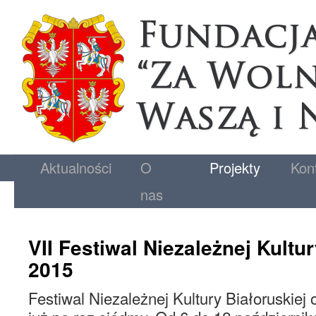
Aktualności
O
Projekty
Kon
nas
VII Festiwal Niezależnej Kultu
2015
Festiwal Niezależnej Kultury Białoruskiej