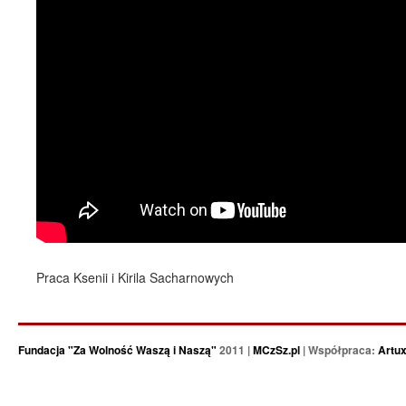
Praca Ksenii i Kirila Sacharnowych
Fundacja "Za Wolność Waszą i Naszą"
2011 |
MCzSz.pl
| Współpraca:
Artu