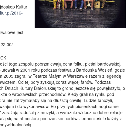
jdoskop Kultur
tur.pl/2016-
iwalowe jest
22:00/
OCK
ści tego zespołu pobrzmiewają echa folku, pieśni bardowskiej,
biutowali w 2004 roku podczas festiwalu Bardouska Wosień, gdzie
utym 2005 zagrali w Teatrze Małym w Warszawie razem z legendą
ewiczem. Od tej pory zyskują coraz więcej fanów. Podczas
h Dniach Kultury Białoruskiej to grono jeszcze się powiększyło, o
także o wrocławskich przechodniów. Kiedy grali na rynku pod
óra nie zatrzymałaby się na dłuższą chwilę. Ludzie tańczyli,
 nawzajem i do wykonawców. Bo przy tych piosenkach nogi same
” zarażają radością z muzyki, a wyraźnie widoczne dobre relacje
ają się na atmosferę podczas koncertów. Jednocześnie każdy z
 indywidualnością.