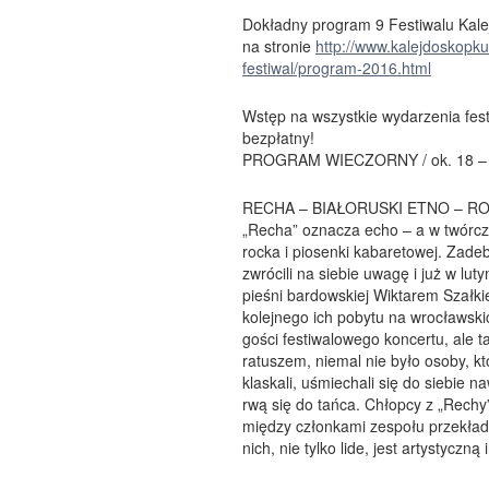
Dokładny program 9 Festiwalu Kale
na stronie
http://www.kalejdoskopkul
festiwal/program-2016.html
Wstęp na wszystkie wydarzenia fest
bezpłatny!
PROGRAM WIECZORNY / ok. 18 – 
RECHA – BIAŁORUSKI ETNO – R
„Recha” oznacza echo – a w twórczo
rocka i piosenki kabaretowej. Zade
zwrócili na siebie uwagę i już w l
pieśni bardowskiej Wiktarem Szałki
kolejnego ich pobytu na wrocławskic
gości festiwalowego koncertu, ale 
ratuszem, niemal nie było osoby, kt
klaskali, uśmiechali się do siebie
rwą się do tańca. Chłopcy z „Rechy
między członkami zespołu przekład
nich, nie tylko lide, jest artystyczną