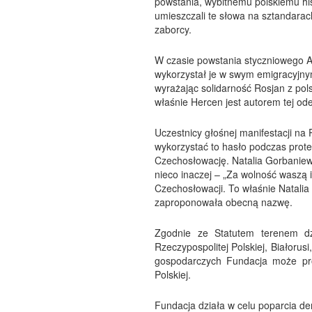
powstania, wybitnemu polskiemu his
umieszczali te słowa na sztandarac
zaborcy.
W czasie powstania styczniowego Ale
wykorzystał je w swym emigracyjny
wyrażając solidarność Rosjan z pol
właśnie Hercen jest autorem tej od
Uczestnicy głośnej manifestacji na
wykorzystać to hasło podczas prot
Czechosłowację. Natalia Gorbaniew
nieco inaczej – „Za wolność waszą 
Czechosłowacji. To właśnie Natali
zaproponowała obecną nazwę.
Zgodnie ze Statutem terenem dz
Rzeczypospolitej Polskiej, Białorusi
gospodarczych Fundacja może prow
Polskiej.
Fundacja działa w celu poparcia de