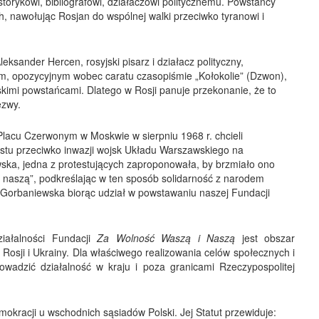
torykowi, bibliografowi, działaczowi politycznemu. Powstańcy
h, nawołując Rosjan do wspólnej walki przeciwko tyranowi i
ksander Hercen, rosyjski pisarz i działacz polityczny,
m, opozycyjnym wobec caratu czasopiśmie „Kołokolie” (Dzwon),
skimi powstańcami. Dlatego w Rosji panuje przekonanie, że to
ezwy.
 Placu Czerwonym w Moskwie w sierpniu 1968 r. chcieli
estu przeciwko inwazji wojsk Układu Warszawskiego na
ska, jedna z protestujących zaproponowała, by brzmiało ono
i naszą”, podkreślając w ten sposób solidarność z narodem
a Gorbaniewska biorąc udział w powstawaniu naszej Fundacji
iałalności Fundacji
Za Wolność Waszą i Naszą
jest obszar
, Rosji i Ukrainy. Dla właściwego realizowania celów społecznych i
adzić działalność w kraju i poza granicami Rzeczypospolitej
mokracji u wschodnich sąsiadów Polski. Jej Statut przewiduje: