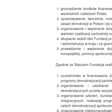
gromadzenie środków finansow
wschodnich rubieżach Polski;
opracowywanie, tworzenie, ro
zasad demokracji w Polsce i jej
organizowanie i wspieranie dzi
wartości cywilizacji zachodniej na
skupianie wokół idei Fundacji prz
i wolontariuszy w kraju i za grani
prowadzenie i wspieranie dzi
europejskiej, pomocy społecznej,
Zgodnie ze Statutem Fundacja reali
uczestnictwo w finansowaniu dz
programy demokratyzacji państw
organizowanie i udzielanie
demokratycznych przede wszystki
organizowanie szkoleń, kursów,
integracyjnych, realizację pro
celach demokratyzacji społecze
organizowanie międzynarodowe