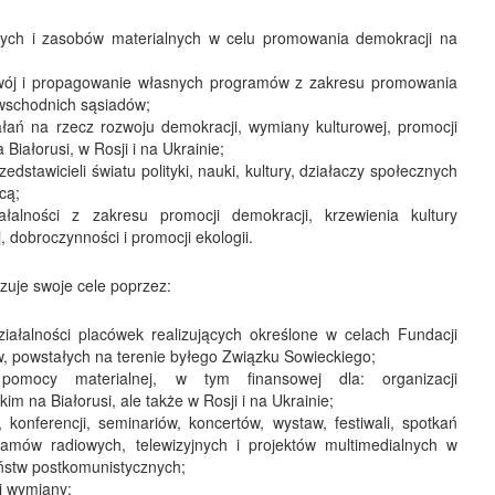
ych i zasobów materialnych w celu promowania demokracji na
zwój i propagowanie własnych programów z zakresu promowania
 wschodnich sąsiadów;
ałań na rzecz rozwoju demokracji, wymiany kulturowej, promocji
 Białorusi, w Rosji i na Ukrainie;
edstawicieli światu polityki, nauki, kultury, działaczy społecznych
cą;
ałalności z zakresu promocji demokracji, krzewienia kultury
 dobroczynności i promocji ekologii.
zuje swoje cele poprzez:
iałalności placówek realizujących określone w celach Fundacji
, powstałych na terenie byłego Związku Sowieckiego;
 pomocy materialnej, w tym finansowej dla: organizacji
m na Białorusi, ale także w Rosji i na Ukrainie;
 konferencji, seminariów, koncertów, wystaw, festiwali, spotkań
gramów radiowych, telewizyjnych i projektów multimedialnych w
ństw postkomunistycznych;
j wymiany;